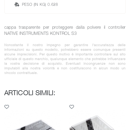
PESO (IN KG) 0.628
cappa trasparente per proteggere dalla polvere il controller
NATIVE INSTRUMENTS KONTROL S3
Nonostante il nostro impegno per garantire l'accuratezza delle
informazioni su questo modello, potrebbero essere comunque presenti
alcune imprecisioni. Per questo motivo è importante controllare sul sito
ufficiale di questo marchio, qualunque elemento che potrebbe influenzare
la vostra decisione di acquisto. Eventuali incongruenze non sono
imputabili alla nostra volontà e non costituiscono in alcun modo un
vincolo contrattuale.
ARTICOLI SIMILI: