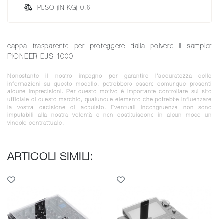
PESO (IN KG) 0.6
cappa trasparente per proteggere dalla polvere il sampler
PIONEER DJS 1000
Nonostante il nostro impegno per garantire l'accuratezza delle
informazioni su questo modello, potrebbero essere comunque presenti
alcune imprecisioni. Per questo motivo è importante controllare sul sito
ufficiale di questo marchio, qualunque elemento che potrebbe influenzare
la vostra decisione di acquisto. Eventuali incongruenze non sono
imputabili alla nostra volontà e non costituiscono in alcun modo un
vincolo contrattuale.
ARTICOLI SIMILI: