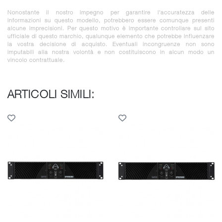
Nonostante il nostro impegno per garantire l'accuratezza delle
informazioni su questo modello, potrebbero essere comunque presenti
alcune imprecisioni. Per questo motivo è importante controllare sul sito
ufficiale di questo marchio, qualunque elemento che potrebbe influenzare
la vostra decisione di acquisto. Eventuali incongruenze non sono
imputabili alla nostra volontà e non costituiscono in alcun modo un
vincolo contrattuale.
ARTICOLI SIMILI: