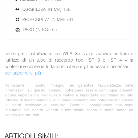
LARGHEZZA (IN MM) 158
PROFONDITA' (IN MM) 781
PESO (IN KG) 9.5
frame per l'installazione del WLA 25 su un subwoofer tramite
l'utilizzo di un tubo di raccordo tipo l'SP 3 o l'SP 4 – la
confezione contiene tutta la minuteria e gli accessori necessari –
per saperne di più
Nonostante il nostro impegno per garantire l'accuratezza delle
informazioni su questo modello, potrebbero essere comunque presenti
alcune imprecisioni. Per questo motivo è importante controllare sul sito
ufficiale di questo marchio, qualunque elemento che potrebbe influenzare
la vostra decisione di acquisto. Eventuali incongruenze non sono
imputabili alla nostra volontà e non costituiscono in alcun modo un
vincolo contrattuale.
ARTICOLI SIMILI: