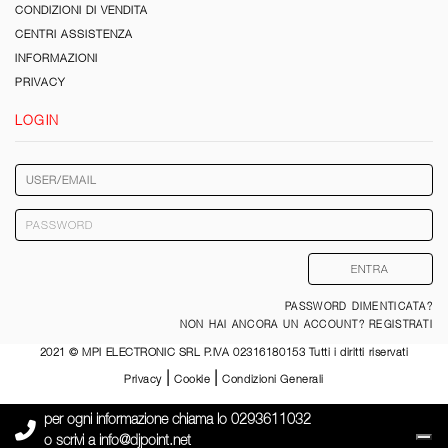
CONDIZIONI DI VENDITA
CENTRI ASSISTENZA
INFORMAZIONI
PRIVACY
LOGIN
PASSWORD DIMENTICATA?
NON HAI ANCORA UN ACCOUNT? REGISTRATI
2021 © MPI ELECTRONIC SRL P.IVA 02316180153 Tutti i diritti riservati
|
|
Privacy
Cookie
Condizioni Generali
per ogni informazione chiama lo
0293611032
o scrivi a
info@djpoint.net