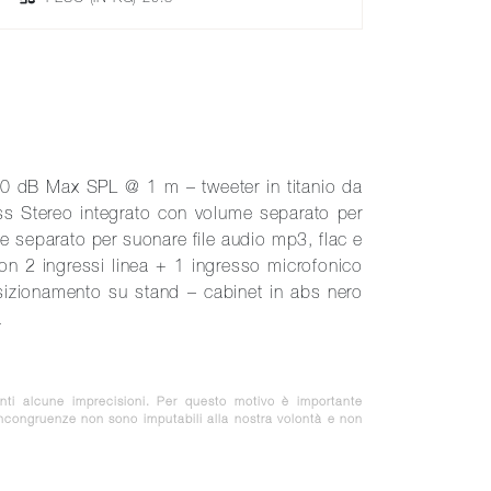
30 dB Max SPL @ 1 m – tweeter in titanio da
ess Stereo integrato con volume separato per
e separato per suonare file audio mp3, flac e
on 2 ingressi linea + 1 ingresso microfonico
posizionamento su stand – cabinet in abs nero
a
nti alcune imprecisioni. Per questo motivo è importante
 incongruenze non sono imputabili alla nostra volontà e non