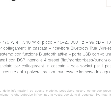
ie – 770 W e 1.540 W di picco – 40–20.000 Hz – 99 dB – 1
er collegamenti in cascata – ricevitore Bluetooth True Wirel
 esterno con funzione Bluetooth attiva – porta USB con volum
anali con DSP interno a 4 preset (flat/monitor/bass/punch) c
bilanciato per collegamenti in cascata – pole socket per il 
 acqua e dalla polvere, ma non può essere immerso in acqu
za delle informazioni su questo modello, potrebbero essere comunque prese
e elemento che potrebbe influenzare la vostra decisione di acquisto. Eventuali