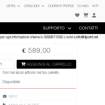
LISTINI
CATALOGHI
COMPANY PROFILE
DJ MAG
HI-FI
SUPPORTO
CONTATTI
per ogni informazione chiama lo
0293611032
o scrivi a
info@djpoint.net
€ 589,00
AGGIUNGI AL CARRELLO
Non hai alcun articolo nel tuo carrello
Disponibile
INFO