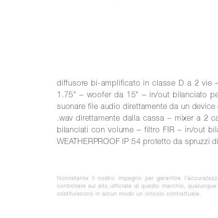
diffusore bi-amplificato in classe D a 2 v
1.75" – woofer da 15" – in/out bilanciato p
suonare file audio direttamente da un device
.wav direttamente dalla cassa – mixer a 2 c
bilanciati con volume – filtro FIR – in/out 
WEATHERPROOF IP 54 protetto da spruzzi di
Nonostante il nostro impegno per garantire l'accuratez
controllare sul sito ufficiale di questo marchio, qualunqu
costituiscono in alcun modo un vincolo contrattuale.