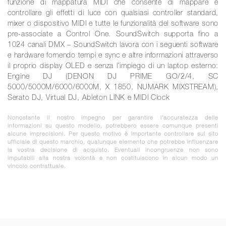
funzione di mappatura MIDI che consente di mappare e
controllare gli effetti di luce con qualsiasi controller standard,
mixer o dispositivo MIDI e tutte le funzionalità del software sono
pre-associate a Control One. SoundSwitch supporta fino a
1024 canali DMX – SoundSwitch lavora con i seguenti software
e hardware fornendo tempi e sync e altre informazioni attraverso
il proprio display OLED e senza l’impiego di un laptop esterno:
Engine DJ (DENON DJ PRIME GO/2/4, SC
5000/5000M/6000/6000M, X 1850, NUMARK MIXSTREAM),
Serato DJ, Virtual DJ, Ableton LINK e MIDI Clock
Nonostante il nostro impegno per garantire l'accuratezza delle
informazioni su questo modello, potrebbero essere comunque presenti
alcune imprecisioni. Per questo motivo è importante controllare sul sito
ufficiale di questo marchio, qualunque elemento che potrebbe influenzare
la vostra decisione di acquisto. Eventuali incongruenze non sono
imputabili alla nostra volontà e non costituiscono in alcun modo un
vincolo contrattuale.