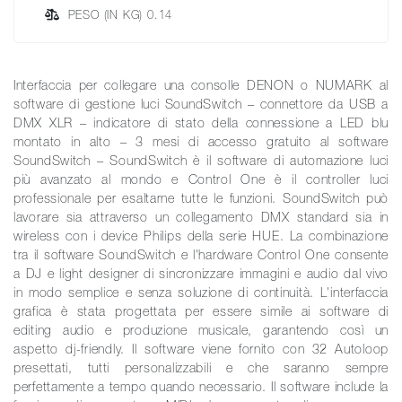
PESO (IN KG) 0.14
Interfaccia per collegare una consolle DENON o NUMARK al
software di gestione luci SoundSwitch – connettore da USB a
DMX XLR – indicatore di stato della connessione a LED blu
montato in alto – 3 mesi di accesso gratuito al software
SoundSwitch – SoundSwitch è il software di automazione luci
più avanzato al mondo e Control One è il controller luci
professionale per esaltarne tutte le funzioni. SoundSwitch può
lavorare sia attraverso un collegamento DMX standard sia in
wireless con i device Philips della serie HUE. La combinazione
tra il software SoundSwitch e l'hardware Control One consente
a DJ e light designer di sincronizzare immagini e audio dal vivo
in modo semplice e senza soluzione di continuità. L'interfaccia
grafica è stata progettata per essere simile ai software di
editing audio e produzione musicale, garantendo così un
aspetto dj-friendly. Il software viene fornito con 32 Autoloop
presettati, tutti personalizzabili e che saranno sempre
perfettamente a tempo quando necessario. Il software include la