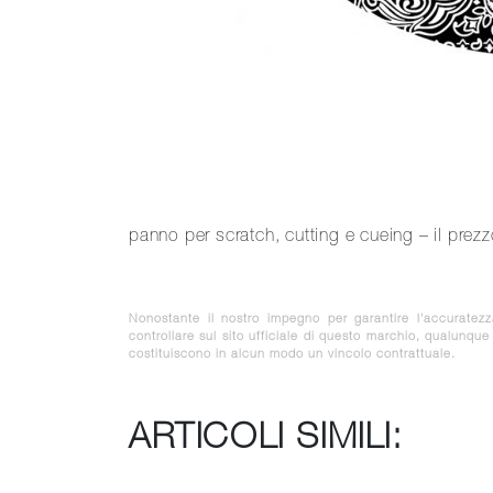
panno per scratch, cutting e cueing – il prez
Nonostante il nostro impegno per garantire l'accuratez
controllare sul sito ufficiale di questo marchio, qualunqu
costituiscono in alcun modo un vincolo contrattuale.
ARTICOLI SIMILI: