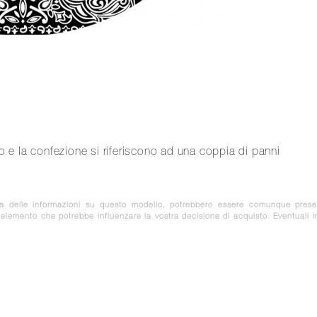
zo e la confezione si riferiscono ad una coppia di panni
za delle informazioni su questo modello, potrebbero essere comunque prese
e elemento che potrebbe influenzare la vostra decisione di acquisto. Eventuali