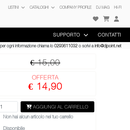
LISTINI
CATALOGHI
COMPANY PROFILE
DJ MAG
HI-FI
SUPPORTO
CONTATTI
per ogni informazione chiama lo
0293611032
o scrivi a
info@djpoint.net
€ 15,00
OFFERTA
€ 14,90
AGGIUNGI AL CARRELLO
Non hai alcun articolo nel tuo carrello
Disponibile