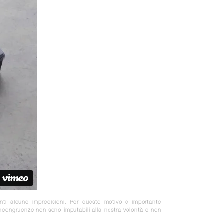
nti alcune imprecisioni. Per questo motivo è importante
 incongruenze non sono imputabili alla nostra volontà e non