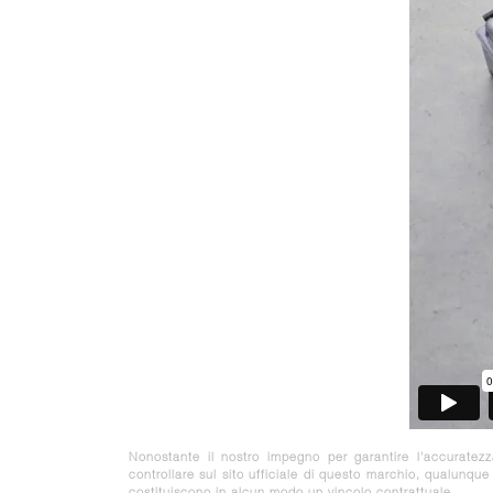
Nonostante il nostro impegno per garantire l'accuratez
controllare sul sito ufficiale di questo marchio, qualunqu
costituiscono in alcun modo un vincolo contrattuale.