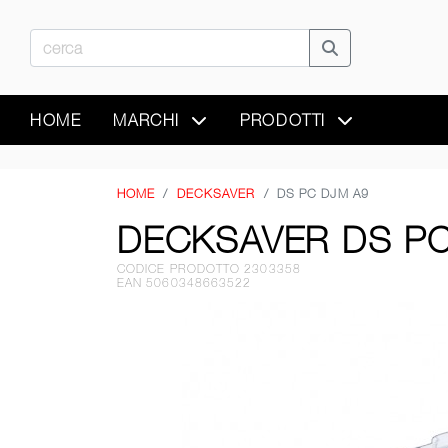
HOME
MARCHI
PRODOTTI
HOME
DECKSAVER
DS PC DJM A9
DECKSAVER DS PC
CODICE PRODOTTO 2303358
EAN 5060348663522