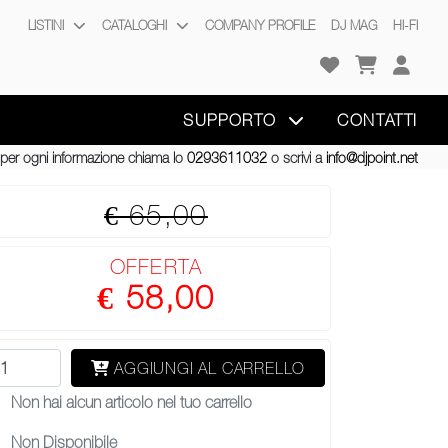
LISTINI
CATALOGHI
COMPANY PROFILE
DJ MAG
HI-FI
SUPPORTO
CONTATTI
per ogni informazione chiama lo
0293611032
o scrivi a
info@djpoint.net
€ 65,00
OFFERTA
€ 58,00
AGGIUNGI AL CARRELLO
Non hai alcun articolo nel tuo carrello
Non Disponibile