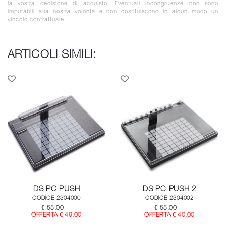
la vostra decisione di acquisto. Eventuali incongruenze non sono
imputabili alla nostra volontà e non costituiscono in alcun modo un
vincolo contrattuale.
ARTICOLI SIMILI:
DS PC PUSH
DS PC PUSH 2
CODICE 2304000
CODICE 2304002
€ 55,00
€ 55,00
OFFERTA € 49,00
OFFERTA € 40,00