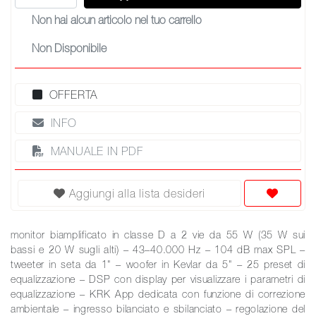
Non hai alcun articolo nel tuo carrello
Non Disponibile
OFFERTA
INFO
MANUALE IN PDF
Aggiungi alla lista desideri
monitor biamplificato in classe D a 2 vie da 55 W (35 W sui
bassi e 20 W sugli alti) – 43–40.000 Hz – 104 dB max SPL –
tweeter in seta da 1" – woofer in Kevlar da 5" – 25 preset di
equalizzazione – DSP con display per visualizzare i parametri di
equalizzazione – KRK App dedicata con funzione di correzione
ambientale – ingresso bilanciato e sbilanciato – regolazione del