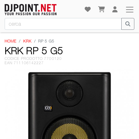
HOME
KRK
RP 5 G5
KRK RP 5 G5
CODICE PRODOTTO 7700120
EAN 711106142227