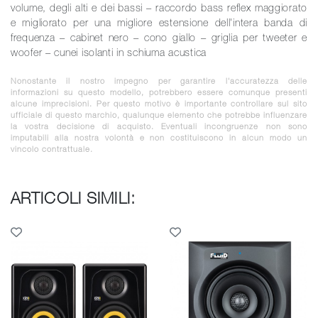
volume, degli alti e dei bassi – raccordo bass reflex maggiorato
e migliorato per una migliore estensione dell'intera banda di
frequenza – cabinet nero – cono giallo – griglia per tweeter e
woofer – cunei isolanti in schiuma acustica
Nonostante il nostro impegno per garantire l'accuratezza delle
informazioni su questo modello, potrebbero essere comunque presenti
alcune imprecisioni. Per questo motivo è importante controllare sul sito
ufficiale di questo marchio, qualunque elemento che potrebbe influenzare
la vostra decisione di acquisto. Eventuali incongruenze non sono
imputabili alla nostra volontà e non costituiscono in alcun modo un
vincolo contrattuale.
ARTICOLI SIMILI: