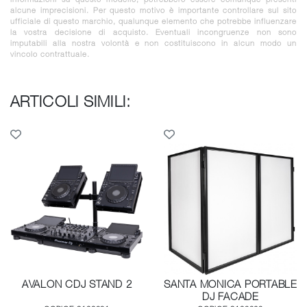
alcune imprecisioni. Per questo motivo è importante controllare sul sito
ufficiale di questo marchio, qualunque elemento che potrebbe influenzare
la vostra decisione di acquisto. Eventuali incongruenze non sono
imputabili alla nostra volontà e non costituiscono in alcun modo un
vincolo contrattuale.
ARTICOLI SIMILI:
AVALON CDJ STAND 2
SANTA MONICA PORTABLE
DJ FACADE