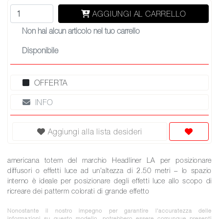
AGGIUNGI AL CARRELLO
Non hai alcun articolo nel tuo carrello
Disponibile
OFFERTA
INFO
Aggiungi alla lista desideri
americana totem del marchio Headliner LA per posizionare
diffusori o effetti luce ad un'altezza di 2.50 metri – lo spazio
interno è ideale per posizionare degli effetti luce allo scopo di
ricreare dei patterm colorati di grande effetto
Nonostante il nostro impegno per garantire l'accuratezza delle
informazioni su questo modello, potrebbero essere comunque presenti