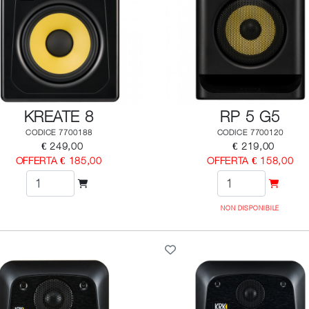
KREATE 8
RP 5 G5
CODICE 7700188
CODICE 7700120
€ 249,00
€ 219,00
OFFERTA € 185,00
OFFERTA € 158,00
NON DISPONIBILE