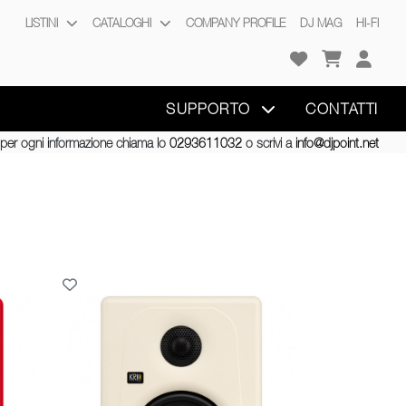
LISTINI
CATALOGHI
COMPANY PROFILE
DJ MAG
HI-FI
SUPPORTO
CONTATTI
per ogni informazione chiama lo
0293611032
o scrivi a
info@djpoint.net