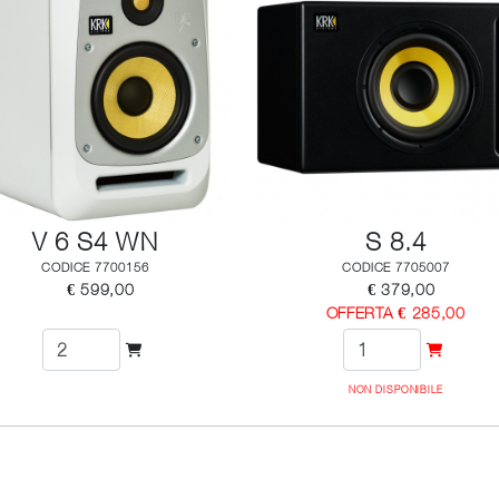
V 6 S4 WN
S 8.4
CODICE 7700156
CODICE 7705007
€ 599,00
€ 379,00
OFFERTA € 285,00
NON DISPONIBILE