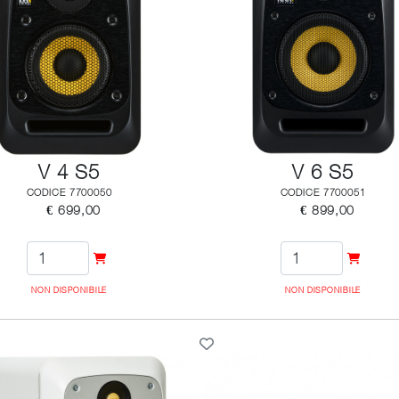
V 4 S5
V 6 S5
CODICE 7700050
CODICE 7700051
€ 699,00
€ 899,00
NON DISPONIBILE
NON DISPONIBILE