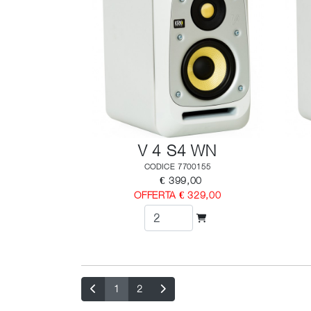
V 4 S4 WN
CODICE 7700155
€ 399,00
OFFERTA € 329,00
1
2